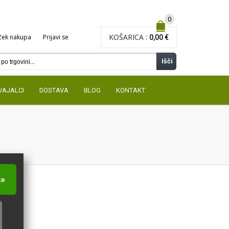
0
KOŠARICA :
ček nakupa
Prijavi se
0,00 €
Išči
VAJALCI
DOSTAVA
BLOG
KONTAKT
ke