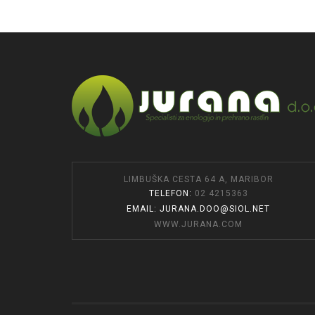
LIMBUŠKA CESTA 64 A, MARIBOR
TELEFON:
02 4215363
EMAIL: JURANA.DOO@SIOL.NET
WWW.JURANA.COM