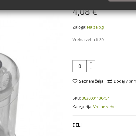
4,08 €
Zaloga:
Na zalogi
Vrelna veha fi 80
+
-
Seznam želja
Dodaj v pri
SKU:
3830001130454
Kategorija:
Vrelne vehe
DELI