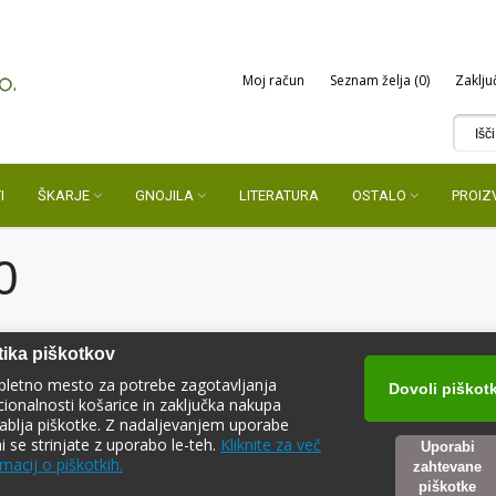
Moj račun
Seznam želja (0)
Zaklju
I
ŠKARJE
GNOJILA
LITERATURA
OSTALO
PROIZ
0
tika piškotkov
pletno mesto za potrebe zagotavljanja
Dovoli piškot
cionalnosti košarice in zaključka nakupa
ablja piškotke. Z nadaljevanjem uporabe
ni se strinjate z uporabo le-teh.
Kliknite za več
Uporabi
VRELNA VEHA 80
macij o piškotkih.
zahtevane
piškotke