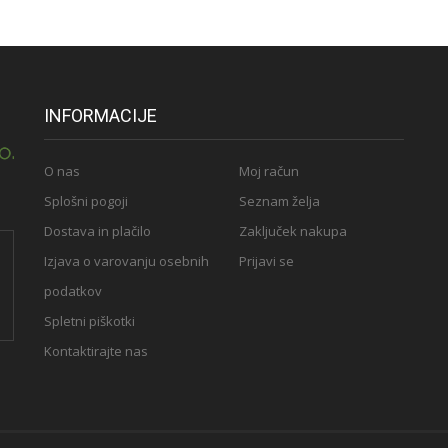
INFORMACIJE
O nas
Moj račun
Splošni pogoji
Seznam želja
Dostava in plačilo
Zaključek nakupa
Izjava o varovanju osebnih
Prijavi se
podatkov
Spletni piškotki
Kontaktirajte nas