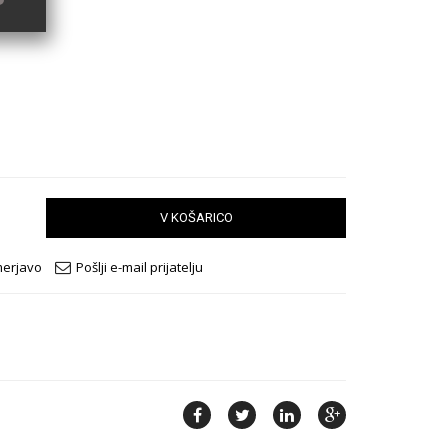
V KOŠARICO
merjavo
Pošlji e-mail prijatelju