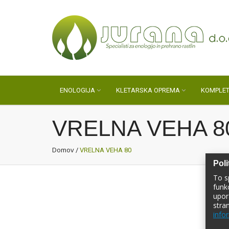
ENOLOGIJA
KLETARSKA OPREMA
KOMPLET
VRELNA VEHA 8
Domov
/
VRELNA VEHA 80
Poli
To s
funk
upor
stra
infor