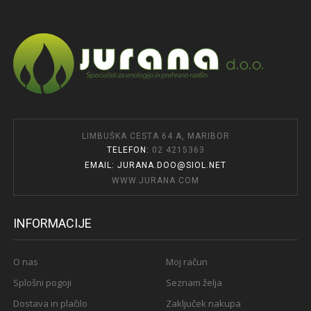
LIMBUŠKA CESTA 64 A, MARIBOR
TELEFON:
02 4215363
EMAIL: JURANA.DOO@SIOL.NET
WWW.JURANA.COM
INFORMACIJE
O nas
Moj račun
Splošni pogoji
Seznam želja
Dostava in plačilo
Zaključek nakupa