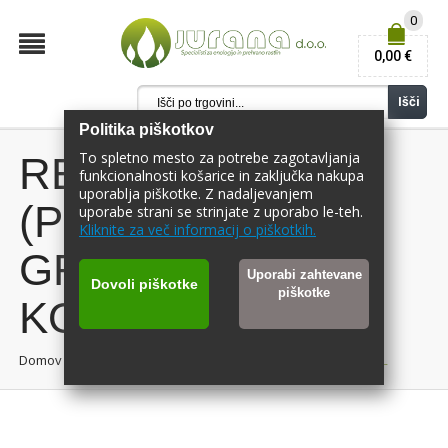
0
0,00 €
Išči
Politika piškotkov
To spletno mesto za potrebe zagotavljanja
REKTIFICIRAN
funkcionalnosti košarice in zaključka nakupa
uporablja piškotke. Z nadaljevanjem
(PREČIŠČEN)
uporabe strani se strinjate z uporabo le-teh.
Kliknite za več informacij o piškotkih.
GROZDNI
Uporabi zahtevane
Dovoli piškotke
piškotke
KONCENTRAT 1L
Domov
/
REKTIFICIRAN (PREČIŠČEN) GROZDNI KONCENTRAT 1L