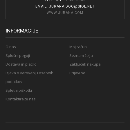
TELEFON:
02 4215363
EMAIL: JURANA.DOO@SIOL.NET
WWW.JURANA.COM
INFORMACIJE
O nas
Moj račun
Splošni pogoji
Seznam želja
Dostava in plačilo
Zaključek nakupa
Izjava o varovanju osebnih
Prijavi se
podatkov
Spletni piškotki
Kontaktirajte nas