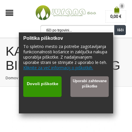
0
0,00 €
Išči
Politika piškotkov
To spletno mesto za potrebe zagotavljanja
KALIJEV
funkcionalnosti košarice in zaključka nakupa
uporablja piškotke. Z nadaljevanjem
BIKARBONAT 1 KG
uporabe strani se strinjate z uporabo le-teh.
Kliknite za več informacij o piškotkih.
Domov
/
KALIJEV BIKARBONAT 1 KG
Uporabi zahtevane
Dovoli piškotke
piškotke