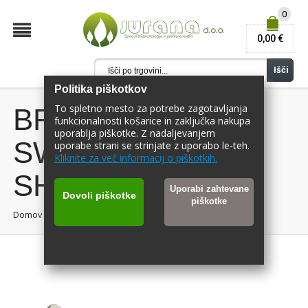
0
0,00 €
Išči
Politika piškotkov
To spletno mesto za potrebe zagotavljanja
BRUSILEC ISTOR
funkcionalnosti košarice in zaključka nakupa
uporablja piškotke. Z nadaljevanjem
SWISS DUPLEX
uporabe strani se strinjate z uporabo le-teh.
Kliknite za več informacij o piškotkih.
SHARPENER
Uporabi zahtevane
Dovoli piškotke
piškotke
Domov
/
BRUS ŠVICARSKI DUPLEX