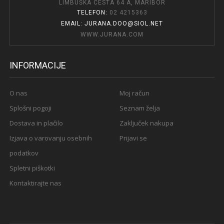
LIMBUŠKA CESTA 64 A, MARIBOR
TELEFON:
02 4215363
EMAIL: JURANA.DOO@SIOL.NET
WWW.JURANA.COM
INFORMACIJE
O nas
Moj račun
Splošni pogoji
Seznam želja
Dostava in plačilo
Zaključek nakupa
Izjava o varovanju osebnih
Prijavi se
podatkov
Spletni piškotki
Kontaktirajte nas