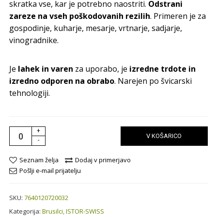
skratka vse, kar je potrebno naostriti.
Odstrani
zareze na vseh poškodovanih rezilih
. Primeren je za
gospodinje, kuharje, mesarje, vrtnarje, sadjarje,
vinogradnike.
Je
lahek in varen
za uporabo, je
izredne trdote in
izredno odporen na obrabo
. Narejen po švicarski
tehnologiji.
+
V KOŠARICO
-
Seznam želja
Dodaj v primerjavo
Pošlji e-mail prijatelju
SKU:
7640120720032
Kategorija:
Brusilci,
ISTOR-SWISS