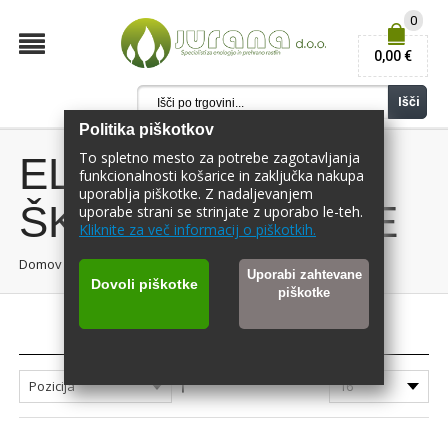
0
0,00 €
Išči
Politika piškotkov
To spletno mesto za potrebe zagotavljanja
ELEKTRIČNE
funkcionalnosti košarice in zaključka nakupa
uporablja piškotke. Z nadaljevanjem
ŠKARJE - ŠKARJE
uporabe strani se strinjate z uporabo le-teh.
Kliknite za več informacij o piškotkih.
Domov
Škarje
/
/
ELEKTRIČNE ŠKARJE
Uporabi zahtevane
Dovoli piškotke
piškotke