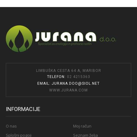
LIMBUŠKA CESTA 64 A, MARIBOR
TELEFON:
02 4215363
EMAIL: JURANA.DOO@SIOL.NET
WWW.JURANA.COM
INFORMACIJE
O nas
Moj račun
Splošni pogoji
Seznam želja