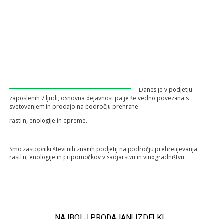
Danes je v podjetju
zaposlenih 7 ljudi, osnovna dejavnost pa je še vedno povezana s
svetovanjem in prodajo na področju prehrane
rastlin, enologije in opreme.
Smo zastopniki številnih znanih podjetij na področju prehrenjevanja
rastlin, enologije in pripomočkov v sadjarstvu in vinogradništvu.
NAJBOLJ PRODAJANI IZDELKI