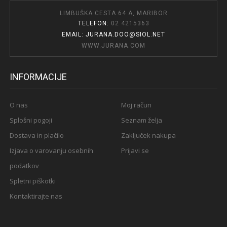
LIMBUŠKA CESTA 64 A, MARIBOR
TELEFON:
02 4215363
EMAIL: JURANA.DOO@SIOL.NET
WWW.JURANA.COM
INFORMACIJE
O nas
Moj račun
Splošni pogoji
Seznam želja
Dostava in plačilo
Zaključek nakupa
Izjava o varovanju osebnih
Prijavi se
podatkov
Spletni piškotki
Kontaktirajte nas