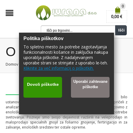
0
0,00 €
Išči
Politika piškotkov
To spletno mesto za potrebe zagotavljanja
O NAS
funkcionalnosti košarice in zaključka nakupa
uporablja piškotke. Z nadaljevanjem
uporabe strani se strinjate z uporabo le-teh.
Domov
/
O nas
Kliknite za več informacij o piškotkih.
Uporabi zahtevane
Dovoli piškotke
piškotke
Podjetje je bilo
ustanovljeno konec leta 1990. V majhnih kletnih prostorih smo pričeli z
analizami tal za potrebe svetovanja. Kmalu smo odprli svojo trgovino z
enološkimi sredstvi in prvi laboratorij za analize vina za potrebe
svetovanja. Pozneje smo svojo dejavnost razširili na veleprodajo in
maloprodajo specialnih gnojil za foliarno gnojenje, fertirigacijo in za
zalivanje, enoloških sredstev ter ostale opreme.