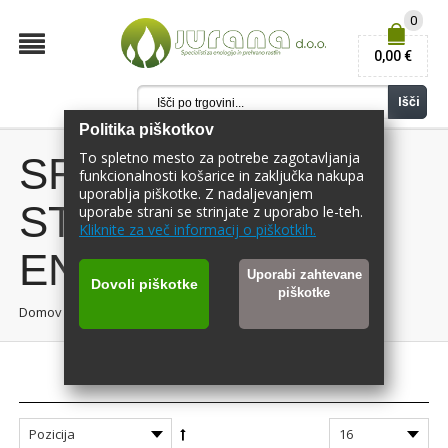
0
0,00 €
Išči
Politika piškotkov
To spletno mesto za potrebe zagotavljanja
SREDSTVA ZA
funkcionalnosti košarice in zaključka nakupa
uporablja piškotke. Z nadaljevanjem
STABILIZACIJO -
uporabe strani se strinjate z uporabo le-teh.
Kliknite za več informacij o piškotkih.
ENOLOGIJA
Uporabi zahtevane
Dovoli piškotke
piškotke
Domov
Enologija
/
/
Sredstva za stabilizacijo