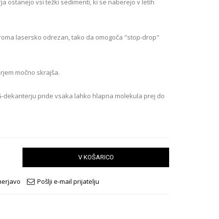
 ostanejo vsi težki sedimenti, ki se naberejo v letih
ziroma lasersko odrezan, tako da omogoča "stop-drop"
erjem močno skrajša.
G-dekanterju pride vsaka lahko hlapna molekula prej do
V KOŠARICO
merjavo
Pošlji e-mail prijatelju