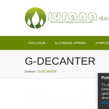
ENOLOGIJA
KLETARSKA OPREMA
KOMPLET
G-DECANTER
Domov
/
G-DECANTER
Poli
To s
funk
upor
stra
infor