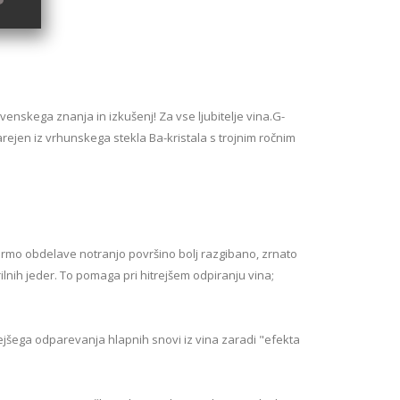
enskega znanja in izkušenj! Za vse ljubitelje vina.G-
arejen iz vrhunskega stekla Ba-kristala s trojnim ročnim
rmo obdelave notranjo površino bolj razgibano, zrnato
lnih jeder. To pomaga pri hitrejšem odpiranju vina;
ejšega odparevanja hlapnih snovi iz vina zaradi "efekta