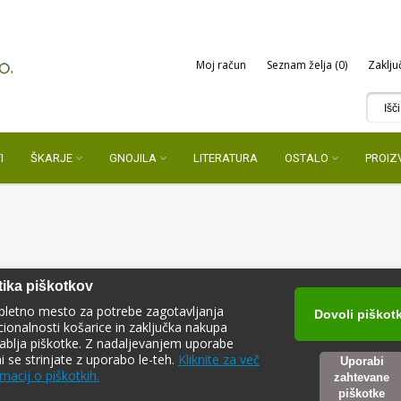
Moj račun
Seznam želja (0)
Zaklju
I
ŠKARJE
GNOJILA
LITERATURA
OSTALO
PROIZ
tika piškotkov
pletno mesto za potrebe zagotavljanja
Dovoli piškot
cionalnosti košarice in zaključka nakupa
ablja piškotke. Z nadaljevanjem uporabe
ni se strinjate z uporabo le-teh.
Kliknite za več
Uporabi
G-DECANTER
macij o piškotkih.
zahtevane
piškotke