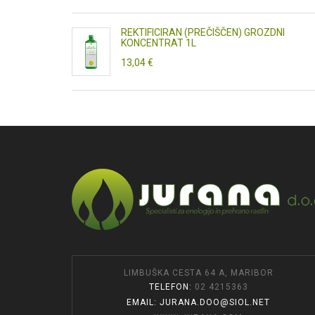
REKTIFICIRAN (PREČIŠČEN) GROZDNI
KONCENTRAT 1L
13,04 €
LIMBUŠKA CESTA 64 A, MARIBOR
TELEFON:
02 4215363
EMAIL: JURANA.DOO@SIOL.NET