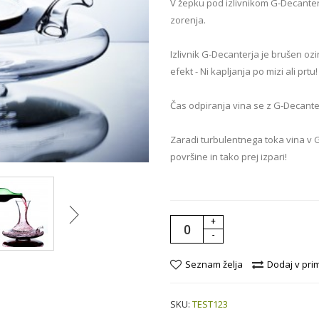
V žepku pod izlivnikom G-Decanterja
zorenja.
Izlivnik G-Decanterja je brušen o
efekt - Ni kapljanja po mizi ali prtu!
Čas odpiranja vina se z G-Decant
Zaradi turbulentnega toka vina v 
površine in tako prej izpari!
+
-
Seznam želja
Dodaj v pri
SKU:
TEST123