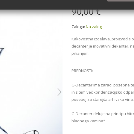
90,00 €
Zaloga:
Na zalogi
Kakovostna izdelava, proizvod slov
decanter je inovativni dekanter, n
pihanjem.
PREDNOSTI:
G-Decanter ima zaradi posebne te
in s tem več kondenzacijsko odpari
posebej za starejša arhivska vina.
G-Decanter deluje na principu hitr
hladnega kamina".