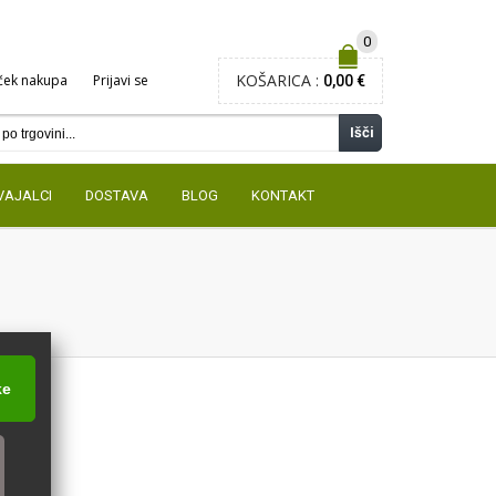
0
KOŠARICA :
ček nakupa
Prijavi se
0,00 €
Išči
VAJALCI
DOSTAVA
BLOG
KONTAKT
ke