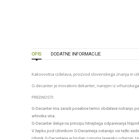
OPIS
DODATNE INFORMACIJE
Kakovostna izdelava, proizvod slovenskega znanja in izkuš
G-decanter je inovativni dekanter, narejen iz vrhunskega 
PREDNOSTI:
G-Decanter ima zaradi posebne termo obdelave notranjo povr
arhivska vina.
G-Decanter deluje na principu hitrejšega odparevanja hlapnih
V žepku pod izlivnikom G-Decanterja ostanejo vsi težki sedime
Izlivnik G-Decanterja je brušen oziroma lasersko odrezan, ta