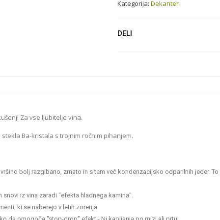
Kategorija:
Dekanter
DELI
enj! Za vse ljubitelje vina.
stekla Ba-kristala s trojnim ročnim pihanjem.
šino bolj razgibano, zrnato in s tem več kondenzacijsko odparilnih jeder. To 
 snovi iz vina zaradi "efekta hladnega kamina".
nti, ki se naberejo v letih zorenja.
ko da omogoča "stop-drop" efekt - Ni kapljanja po mizi ali prtu!