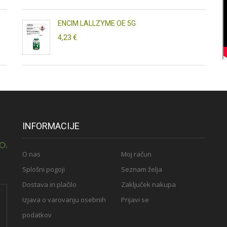
ENCIM LALLZYME OE 5G
4,23 €
INFORMACIJE
O nas
Moj račun
Splošni pogoji
Seznam želja
Dostava in plačilo
Zaključek nakupa
Izjava o varovanju osebnih
Prijavi se
podatkov