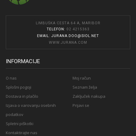
LIMBUŠKA CESTA 64 A, MARIBOR
TELEFON:
02 4215363
EMAIL: JURANA.DOO@SIOL.NET
WWW.JURANA.COM
INFORMACIJE
O nas
Moj račun
Splošni pogoji
Seznam želja
Dostava in plačilo
Zaključek nakupa
Izjava o varovanju osebnih
Prijavi se
podatkov
Spletni piškotki
Kontaktirajte nas