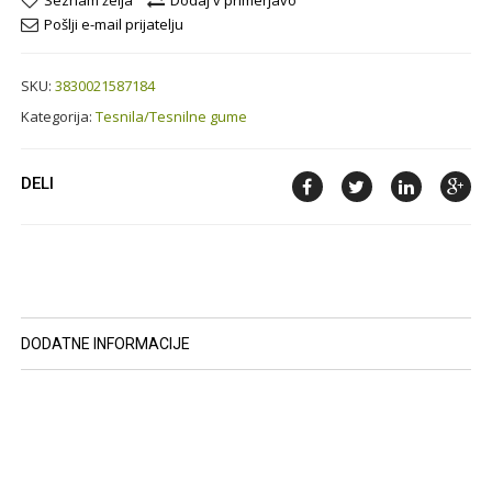
Seznam želja
Dodaj v primerjavo
Pošlji e-mail prijatelju
SKU:
3830021587184
Kategorija:
Tesnila/Tesnilne gume
DELI
DODATNE INFORMACIJE