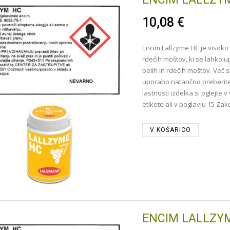
10,08 €
Encim Lallzyme HC je visoko 
rdečih moštov, ki se lahko u
belih in rdečih moštov. Več s
uporabo natančno preberite
lastnosti izdelka si oglejte v
etikete ali v poglavju 15 Za
V KOŠARICO
ENCIM LALLZY