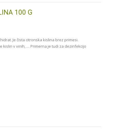
LINA 100 G
idrat. Je čista citronska kislina brez primesi.
 kislin v vinih, … Primerna je tudi za dezinfekcijo