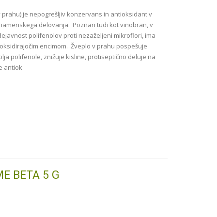
 v prahu) je nepogrešljiv konzervans in antioksidant v
čnamenskega delovanja. Poznan tudi kot vinobran, v
dejavnost polifenolov proti nezaželjeni mikroflori, ima
ti oksidirajočim encimom. Žveplo v prahu pospešuje
plja polifenole, znižuje kisline, protiseptično deluje na
e antiok
E BETA 5 G