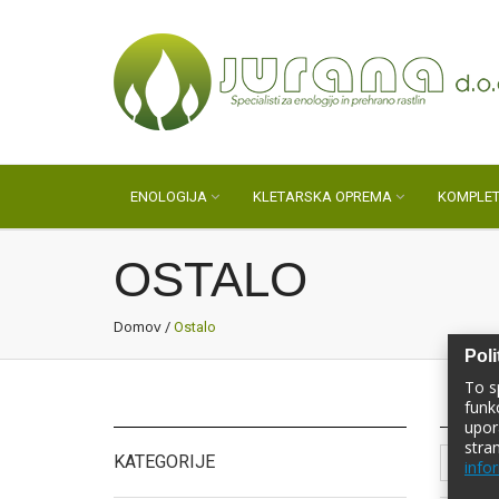
ENOLOGIJA
KLETARSKA OPREMA
KOMPLET
OSTALO
Domov
/
Ostalo
Poli
To s
funk
upor
stra
KATEGORIJE
infor