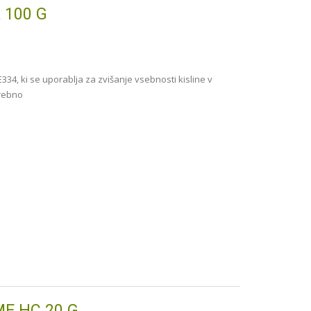
 100 G
E334, ki se uporablja za zvišanje vsebnosti kisline v
trebno
E HC 20 G