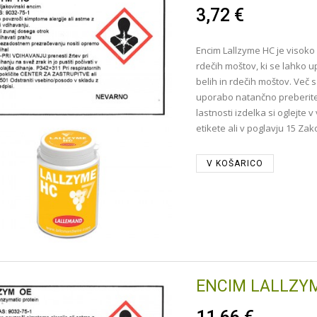
3,72 €
Encim Lallzyme HC je visoko 
rdečih moštov, ki se lahko u
belih in rdečih moštov. Več s
uporabo natančno preberite
lastnosti izdelka si oglejte v
etikete ali v poglavju 15 Za
V KOŠARICO
ENCIM LALLZYM