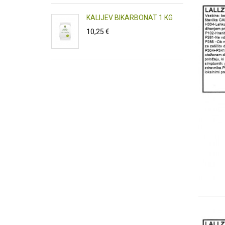
 (PREČIŠČEN)
KALIJEV BIKARBONAT 1 KG
CENTRAT 1L
10,25 €