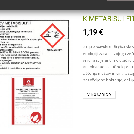
K-METABISULFIT
1,19 €
Kalijev metabisulfit (žveplo
enologiji zaradi svojega ve
vinu razvije antimikrobično 
antioksidacijski učinek pro
čiščenje moštov in vin, razta
nezaželjene bakterije, deluj
V KOŠARICO