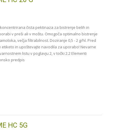
koncentrirana čista pektinaza za bistrenje belih in
porabi v preši ali v moštu. Omogoča optimalno bistrenje
amotoka, večja filtrabilnost. Doziranje 0,5 - 2 g/hl. Pred
 etiketo in upoštevajte navodila za uporabo! Nevarne
 varnostnem listu v poglavju 2, v točki 2.2 Elementi
konsko predpis
ME HC 5G