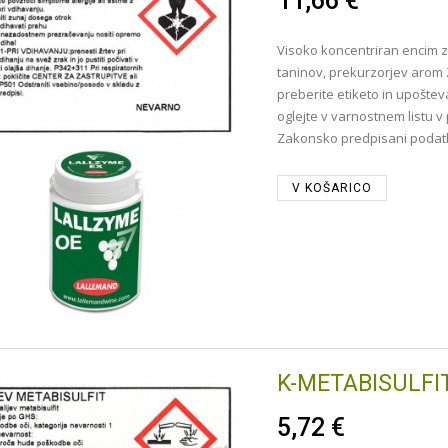
11,66 €
Visoko koncentriran encim z
taninov, prekurzorjev arom
preberite etiketo in upoštev
oglejte v varnostnem listu v p
Zakonsko predpisani podatki
V KOŠARICO
K-METABISULFIT
5,72 €