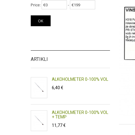
Price:
-
OK
ARTIKLI
SLINA 1 KG
ALKOHOLMETER 0-100% VOL
V
6,40 €
4,
ČES
ALKOHOLMETER 0-100% VOL
A
+ TEMP
2
11,77 €