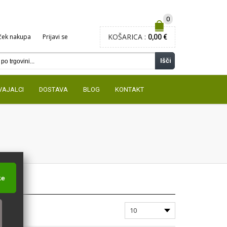
0
KOŠARICA :
ček nakupa
Prijavi se
0,00 €
Išči
VAJALCI
DOSTAVA
BLOG
KONTAKT
ke