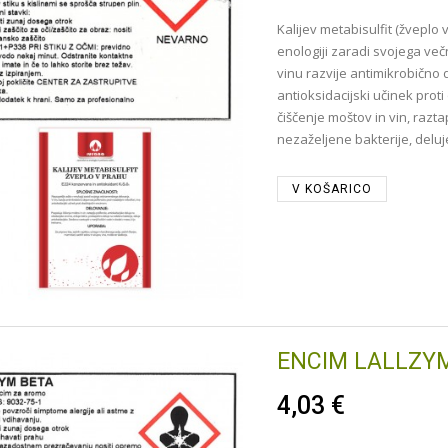
Kalijev metabisulfit (žveplo
enologiji zaradi svojega ve
vinu razvije antimikrobično 
antioksidacijski učinek pro
čiščenje moštov in vin, razta
nezaželjene bakterije, deluj
V KOŠARICO
ENCIM LALLZYM
4,03 €