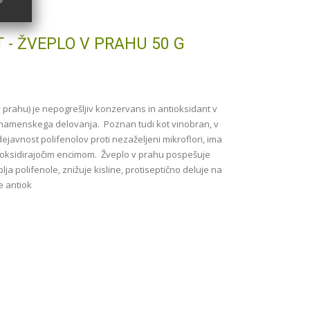
 - ŽVEPLO V PRAHU 50 G
 v prahu) je nepogrešljiv konzervans in antioksidant v
čnamenskega delovanja. Poznan tudi kot vinobran, v
dejavnost polifenolov proti nezaželjeni mikroflori, ima
ti oksidirajočim encimom. Žveplo v prahu pospešuje
plja polifenole, znižuje kisline, protiseptično deluje na
e antiok