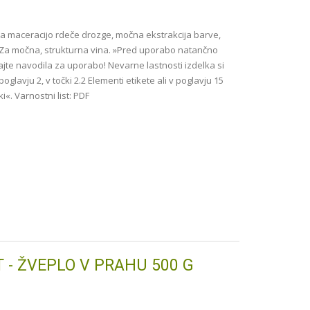
a maceracijo rdeče drozge, močna ekstrakcija barve,
 Za močna, strukturna vina. »Pred uporabo natančno
ajte navodila za uporabo! Nevarne lastnosti izdelka si
oglavju 2, v točki 2.2 Elementi etikete ali v poglavju 15
«. Varnostni list: PDF
 - ŽVEPLO V PRAHU 500 G