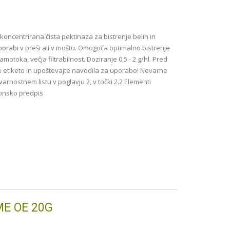
koncentrirana čista pektinaza za bistrenje belih in
porabi v preši ali v moštu. Omogoča optimalno bistrenje
amotoka, večja filtrabilnost. Doziranje 0,5 - 2 g/hl. Pred
 etiketo in upoštevajte navodila za uporabo! Nevarne
 varnostnem listu v poglavju 2, v točki 2.2 Elementi
konsko predpis
E OE 20G