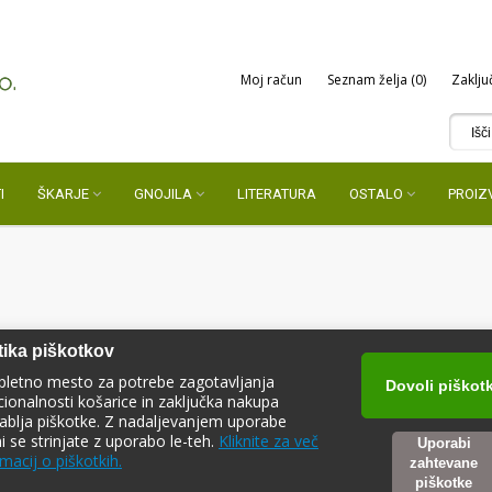
Moj račun
Seznam želja (0)
Zaklju
I
ŠKARJE
GNOJILA
LITERATURA
OSTALO
PROIZ
tika piškotkov
pletno mesto za potrebe zagotavljanja
Dovoli piškot
cionalnosti košarice in zaključka nakupa
ablja piškotke. Z nadaljevanjem uporabe
ni se strinjate z uporabo le-teh.
Kliknite za več
Uporabi
macij o piškotkih.
zahtevane
piškotke