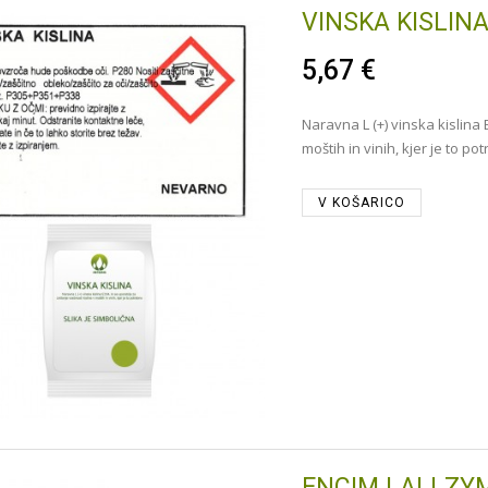
VINSKA KISLINA
5,67 €
Naravna L (+) vinska kislina 
moštih in vinih, kjer je to po
V KOŠARICO
RELNA VEHA 80
48 €
MALGEROL ESSENCE 1 L
3,83 €
ENCIM LALLZYM