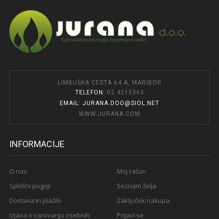
LIMBUŠKA CESTA 64 A, MARIBOR
TELEFON:
02 4215363
EMAIL: JURANA.DOO@SIOL.NET
WWW.JURANA.COM
INFORMACIJE
O nas
Moj račun
Splošni pogoji
Seznam želja
Dostava in plačilo
Zaključek nakupa
Izjava o varovanju osebnih
Prijavi se