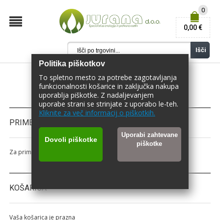
0
0,00 €
Išči
Politika piškotkov
To spletno mesto za potrebe zagotavljanja
funkcionalnosti košarice in zaključka nakupa
uporablja piškotke. Z nadaljevanjem
uporabe strani se strinjate z uporabo le-teh.
Kliknite za več informacij o piškotkih.
PRIMERJAJ IZDELKE
Uporabi zahtevane
Dovoli piškotke
piškotke
Za primerjavo nimate izbranega nobenega izdelka.
KOŠARICA
Vaša košarica je prazna