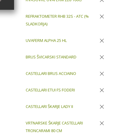
Odstrani
REFRAKTOMETER RHB 32S - ATC (%
SLADKORJA)
Odstrani
UVAFERM ALPHA 25 HL
Odstrani
BRUS ŠVICARSKI STANDARD
Odstrani
CASTELLARI BRUS ACCIAINO
Odstrani
CASTELLARI ETUI FS FODERI
Odstrani
CASTELLARI ŠKARJE LADY II
Odstrani
VRTNARSKE ŠKARJE CASTELLARI
TRONCARAMI 80 CM
Odstrani