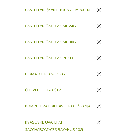
CASTELLARI ŠKARJE TUCANO M 80 CM
Odstrani
CASTELLARI ŽAGICA SME 24G
Odstrani
CASTELLARI ŽAGICA SME 30G
Odstrani
CASTELLARI ŽAGICA SPE 18C
Odstrani
FERMAID E BLANC 1 KG
Odstrani
ČEP VEHE FI 120, ŠT.4
Odstrani
KOMPLET ZA PRIPRAVO 100 L ŽGANJA
Odstrani
KVASOVKE UVAFERM
SACCHAROMYCES BAYANUS 50G
Odstrani