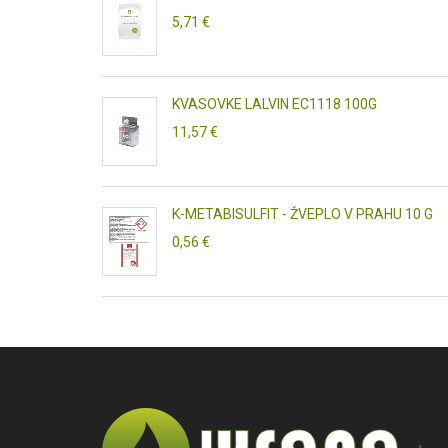
5,71 €
KVASOVKE LALVIN EC1118 100G
11,57 €
K-METABISULFIT - ŽVEPLO V PRAHU 10 G
0,56 €