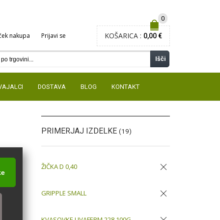
0
KOŠARICA :
ček nakupa
Prijavi se
0,00 €
Išči
VAJALCI
DOSTAVA
BLOG
KONTAKT
PRIMERJAJ IZDELKE
(19)
ŽIČKA D 0,40
ke
Odstrani
GRIPPLE SMALL
Odstrani
KVASOVKE UVAFERM 228 100G