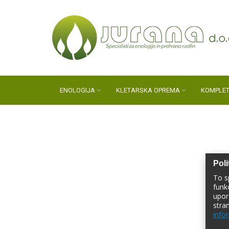
ENOLOGIJA
KLETARSKA OPREMA
KOMPLET
Poli
To s
funk
upor
stra
infor