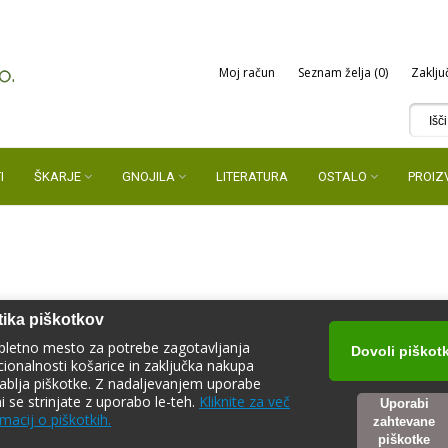
Moj račun
Seznam želja (0)
Zaklju
I
ŠKARJE
GNOJILA
LITERATURA
OSTALO
PROIZ
tika piškotkov
pletno mesto za potrebe zagotavljanja
Dovoli piškot
cionalnosti košarice in zaključka nakupa
ablja piškotke. Z nadaljevanjem uporabe
ni se strinjate z uporabo le-teh.
Kliknite za več
Uporabi
macij o piškotkih.
zahtevane
piškotke