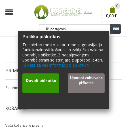
0
0,00 €
Išči
Politika piškotkov
To spletno mesto za potrebe zagotavljanja
funkcionalnosti košarice in zaključka nakupa
uporablja piškotke. Z nadaljevanjem
uporabe strani se strinjate z uporabo le-teh.
Kliknite za več informacij o piškotkih.
PRIMERJAJ IZDELKE
Uporabi zahtevane
Dovoli piškotke
piškotke
Za primerjavo nimate izbranega nobenega izdelka.
KOŠARICA
Vaša košarica je prazna