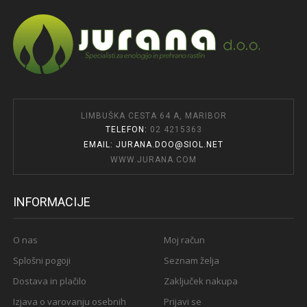
LIMBUŠKA CESTA 64 A, MARIBOR
TELEFON:
02 4215363
EMAIL: JURANA.DOO@SIOL.NET
WWW.JURANA.COM
INFORMACIJE
O nas
Moj račun
Splošni pogoji
Seznam želja
Dostava in plačilo
Zaključek nakupa
Izjava o varovanju osebnih
Prijavi se