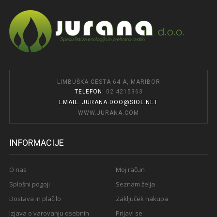
LIMBUŠKA CESTA 64 A, MARIBOR
TELEFON:
02 4215363
EMAIL: JURANA.DOO@SIOL.NET
WWW.JURANA.COM
INFORMACIJE
O nas
Moj račun
Splošni pogoji
Seznam želja
Dostava in plačilo
Zaključek nakupa
Izjava o varovanju osebnih
Prijavi se