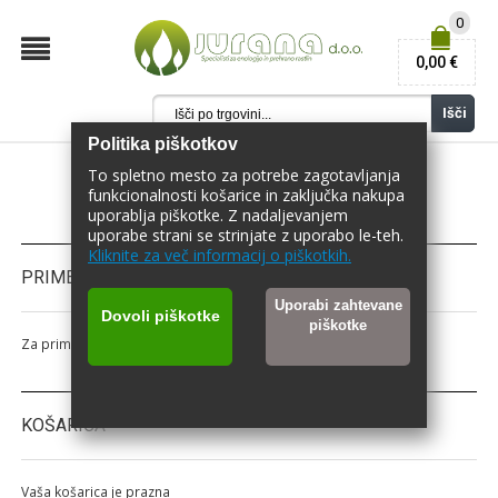
0
0,00 €
Išči
Politika piškotkov
To spletno mesto za potrebe zagotavljanja
funkcionalnosti košarice in zaključka nakupa
uporablja piškotke. Z nadaljevanjem
uporabe strani se strinjate z uporabo le-teh.
Kliknite za več informacij o piškotkih.
PRIMERJAJ IZDELKE
Uporabi zahtevane
Dovoli piškotke
piškotke
Za primerjavo nimate izbranega nobenega izdelka.
KOŠARICA
Vaša košarica je prazna