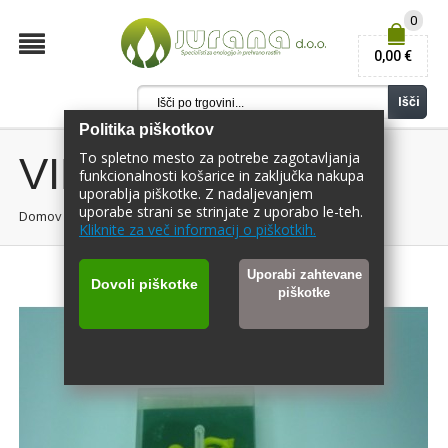
0
0,00 €
Išči
Politika piškotkov
To spletno mesto za potrebe zagotavljanja
VINOTHERM
funkcionalnosti košarice in zaključka nakupa
uporablja piškotke. Z nadaljevanjem
uporabe strani se strinjate z uporabo le-teh.
Domov
/
VINOTHERM
Kliknite za več informacij o piškotkih.
Uporabi zahtevane
Dovoli piškotke
piškotke