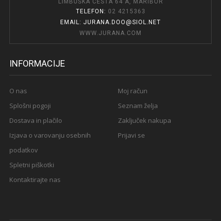
LIMBUŠKA CESTA 64 A, MARIBOR
TELEFON:
02 4215363
EMAIL: JURANA.DOO@SIOL.NET
WWW.JURANA.COM
INFORMACIJE
O nas
Moj račun
Splošni pogoji
Seznam želja
Dostava in plačilo
Zaključek nakupa
Izjava o varovanju osebnih
Prijavi se
podatkov
Spletni piškotki
Kontaktirajte nas