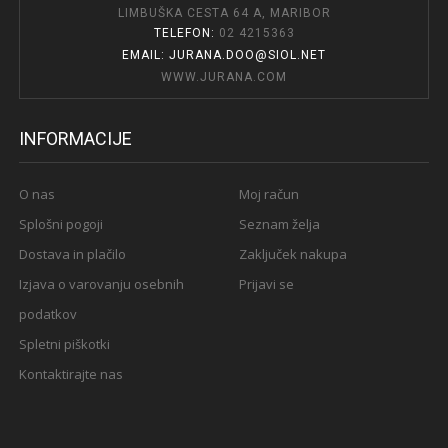
LIMBUŠKA CESTA 64 A, MARIBOR
TELEFON:
02 4215363
EMAIL: JURANA.DOO@SIOL.NET
WWW.JURANA.COM
INFORMACIJE
O nas
Moj račun
Splošni pogoji
Seznam želja
Dostava in plačilo
Zaključek nakupa
Izjava o varovanju osebnih
Prijavi se
podatkov
Spletni piškotki
Kontaktirajte nas