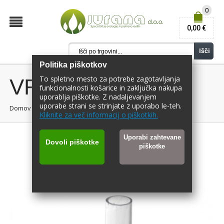
0
0,00 €
Išči
Politika piškotkov
To spletno mesto za potrebe zagotavljanja
VRELNA VEHA 80
funkcionalnosti košarice in zaključka nakupa
uporablja piškotke. Z nadaljevanjem
uporabe strani se strinjate z uporabo le-teh.
Domov
/
VRELNA VEHA 80
Kliknite za več informacij o piškotkih.
Uporabi zahtevane
Dovoli piškotke
piškotke