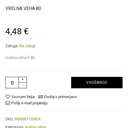
VRELNA VEHA 80
4,48 €
Zaloga:
Na zalogi
Vrelna veha fi 80
+
V KOŠARICO
-
Seznam želja
Dodaj v primerjavo
Pošlji e-mail prijatelju
SKU:
3830001130454
Kategorija:
Vrelne vehe