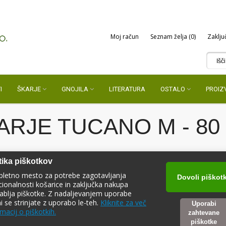
Moj račun
Seznam želja (0)
Zaklju
I
ŠKARJE
GNOJILA
LITERATURA
OSTALO
PROIZ
ARJE TUCANO M - 80
tika piškotkov
pletno mesto za potrebe zagotavljanja
Dovoli piškot
cionalnosti košarice in zaključka nakupa
ablja piškotke. Z nadaljevanjem uporabe
ni se strinjate z uporabo le-teh.
Kliknite za več
Uporabi
CASTELLARI ŠKARJE TUCANO M 80 CM
macij o piškotkih.
zahtevane
piškotke