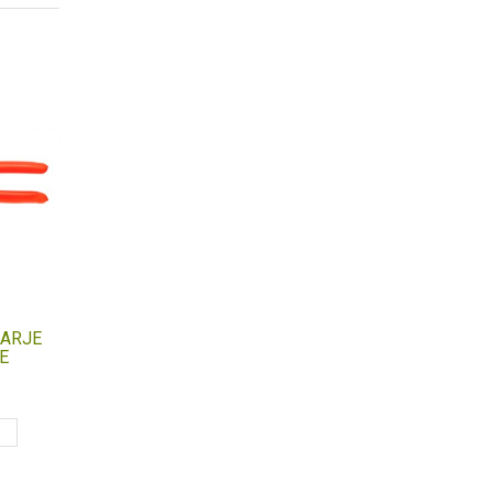
KARJE
CASTELLARI ŠKARJE
E
MINI
42,94 €
O
V KOŠARICO