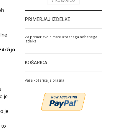
eh
PRIMERJAJ IZDELKE
alne
Za primerjavo nimate izbranega nobenega
izdelka.
zdržijo
KOŠARICA
Vaša košarica je prazna
z
o je
lo je
 to