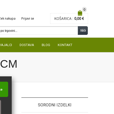
0
KOŠARICA :
ček nakupa
Prijavi se
0,00 €
Išči
VAJALCI
DOSTAVA
BLOG
KONTAKT
 CM
ke
SORODNI IZDELKI