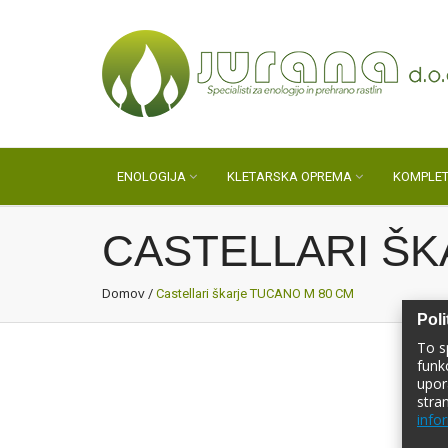
ENOLOGIJA
KLETARSKA OPREMA
KOMPLET
CASTELLARI ŠK
Domov
/
Castellari škarje TUCANO M 80 CM
Poli
To s
funk
upor
stra
infor