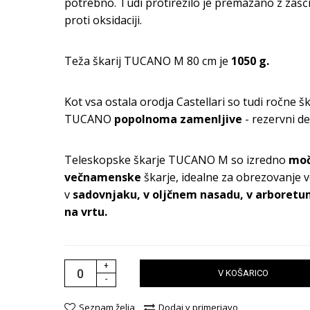
potrebno. Tudi protirezilo je premazano z zašč
proti oksidaciji.
Teža škarij TUCANO M 80 cm je
1050 g.
Kot vsa ostala orodja Castellari so tudi ročne š
TUCANO
popolnoma zamenljive
- rezervni de
Teleskopske škarje TUCANO M so izredno
moč
večnamenske
škarje, idealne za obrezovanje v
v
sadovnjaku, v oljčnem nasadu, v arboretu
na vrtu.
+
V KOŠARICO
-
Seznam želja
Dodaj v primerjavo