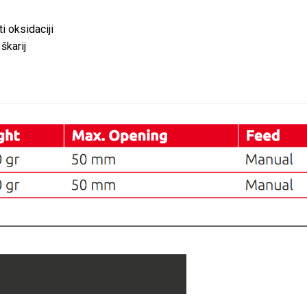
i oksidaciji
škarij