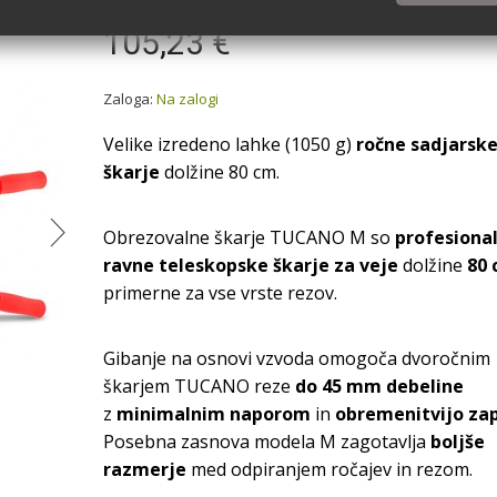
105,23 €
Zaloga:
Na zalogi
Velike izredeno lahke (1050 g)
ročne sadjarsk
škarje
dolžine 80 cm.
Obrezovalne škarje TUCANO M so
profesiona
ravne teleskopske škarje za veje
dolžine
80
primerne za vse vrste rezov.
Gibanje na osnovi vzvoda omogoča dvoročnim
škarjem TUCANO reze
do 45 mm debeline
NARSKE ŠKARJE CASTELLARI
CASTELLARI ŠKARJE TRONCAR
z
minimalnim naporom
in
obremenitvijo za
TRONCARAMI 80 CM
CM
Posebna zasnova modela M zagotavlja
boljše
69,17 €
77,47 €
razmerje
med odpiranjem ročajev in rezom.