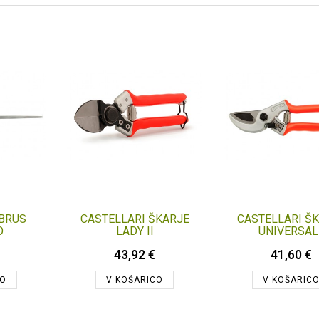
 BRUS
CASTELLARI ŠKARJE
CASTELLARI Š
O
LADY II
UNIVERSAL
43,92 €
41,60 €
CO
V KOŠARICO
V KOŠARIC