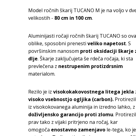
V KOŠARICO
V KOŠARICO
Model ročnih škarij TUCANO M je na voljo v dv
velikostih -
80 cm in 100 cm
.
Aluminijasti ročaji ročnih škarij TUCANO so ov
oblike, sposobni prenesti
veliko napetost
. S
površinskim nanosom
proti oksidaciji škarje 
dlje
. Škarje zaključujeta še rdeča ročaja, ki sta
prevlečena z
nestrupenim protizdrsnim
materialom.
Rezilo je iz
visokokakovostnega litega jekla
visoko vsebnostjo ogljika (carbon).
Protirezil
iz visokokovanega aluminija in izredno lahko, z
doživljensko garancijo proti zlomu
. Protirezi
prav tako z vijaki pritrjeno na ročaj, kar
omogoča
enostavno zamenjavo
le-tega, ko je