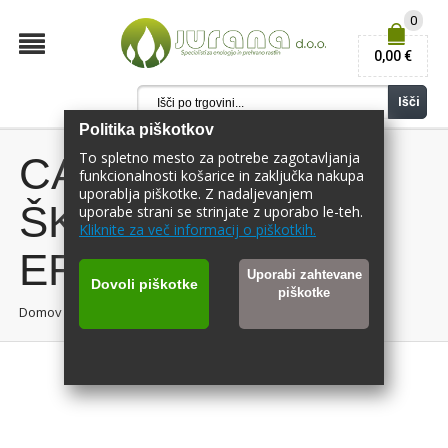
0
0,00 €
Išči
Politika piškotkov
To spletno mesto za potrebe zagotavljanja
CASTELLARI
funkcionalnosti košarice in zaključka nakupa
uporablja piškotke. Z nadaljevanjem
ŠKARJE
uporabe strani se strinjate z uporabo le-teh.
Kliknite za več informacij o piškotkih.
ERGONOMIC
Uporabi zahtevane
Dovoli piškotke
piškotke
Domov
/
CASTELLARI ŠKARJE ERGONOMIC