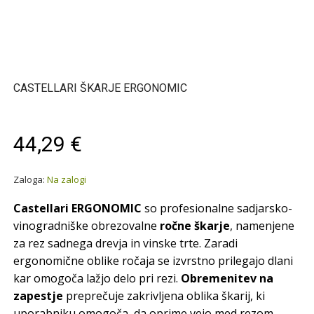
CASTELLARI ŠKARJE ERGONOMIC
44,29 €
Zaloga:
Na zalogi
Castellari ERGONOMIC
so profesionalne sadjarsko-
vinogradniške obrezovalne
ročne škarje
, namenjene
za rez sadnega drevja in vinske trte. Zaradi
ergonomične oblike ročaja se izvrstno prilegajo dlani
kar omogoča lažjo delo pri rezi.
Obremenitev na
zapestje
preprečuje zakrivljena oblika škarij, ki
uporabniku omogoča, da oprime vejo med rezom.