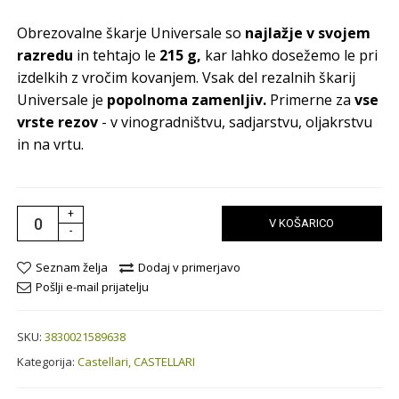
Obrezovalne škarje Universale so
najlažje v svojem
razredu
in tehtajo le
215 g,
kar lahko dosežemo le pri
izdelkih z vročim kovanjem. Vsak del rezalnih škarij
Universale je
popolnoma zamenljiv.
Primerne za
vse
vrste rezov
- v vinogradništvu, sadjarstvu, oljakrstvu
in na vrtu.
+
V KOŠARICO
-
Seznam želja
Dodaj v primerjavo
Pošlji e-mail prijatelju
SKU:
3830021589638
Kategorija:
Castellari,
CASTELLARI