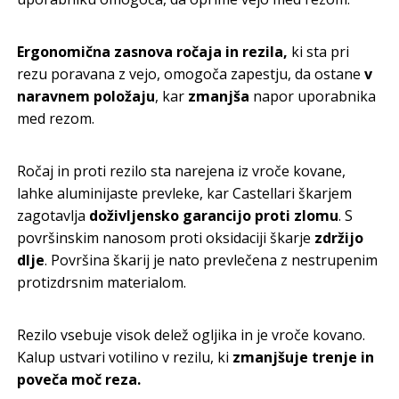
Ergonomična zasnova ročaja in rezila,
ki sta pri
rezu poravana z vejo, omogoča zapestju, da ostane
v
naravnem položaju
, kar
zmanjša
napor uporabnika
med rezom.
Ročaj in proti rezilo sta narejena iz vroče kovane,
lahke aluminijaste prevleke, kar Castellari škarjem
zagotavlja
doživljensko garancijo proti zlomu
. S
površinskim nanosom proti oksidaciji škarje
zdržijo
dlje
. Površina škarij je nato prevlečena z nestrupenim
protizdrsnim materialom.
Rezilo vsebuje visok delež ogljika in je vroče kovano.
Kalup ustvari votilino v rezilu, ki
zmanjšuje trenje in
poveča moč reza.