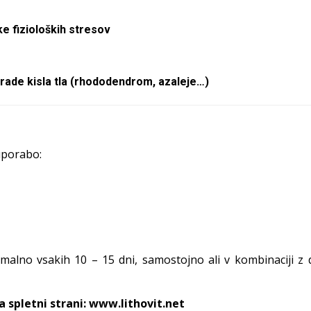
ke fizioloških stresov
o rade kisla tla (rhododendrom, azaleje…)
uporabo:
malno vsakih 10 – 15 dni, samostojno ali v kombinaciji z 
 spletni strani:
www.lithovit.net