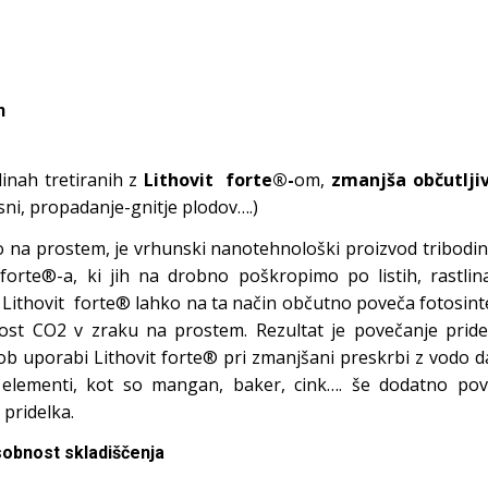
n
inah tretiranih z
Lithovit forte®-
om,
zmanjša občutlji
esni, propadanje-gnitje plodov….)
o na prostem, je vrhunski nanotehnološki proizvod tribodi
 forte®-a, ki jih na drobno poškropimo po listih, rastlin
2. Lithovit forte® lahko na ta način občutno poveča fotosint
nost CO2 v zraku na prostem. Rezultat je povečanje pride
 ob uporabi Lithovit forte® pri zmanjšani preskrbi z vodo d
ro elementi, kot so mangan, baker, cink…. še dodatno pov
 pridelka.
osobnost skladiščenja