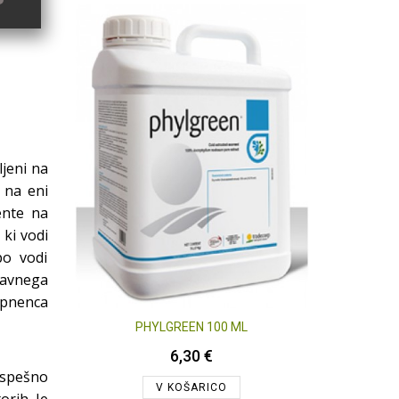
!
ljeni na
d na eni
ente na
,
ki vodi
po vodi
ravnega
apnenca
INTERMAG TYTANIT 100 ML
INT
6,04 €
spešno
V KOŠARICO