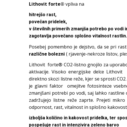
Lithovit forte®
vpliva na
hitrejšo rast,
povečan pridelek,
v številnih primerih zmanjša potrebo po vodi i
zagotavlja povečano splošno vitalnost rastlin.
Posebej pomembno je dejstvo, da se pri rastl
različne bolezni
( rjavenje-nekroze listov, pl
Lithovit forte® CO2-listno gnojilo za uporab
aktivacije. Visoko energijske delce Lithovit
direktno skozi listne reže, kjer se sprosti CO
je glavni faktor omejitve fotosinteze vseb
zmanjšani potrebi po vodi, saj lahko rastline
zadržujejo listne reže zaprte. Prejeti mik
odpornost, rast, vitalnost in splošno kakovost
izboljša količino in kakovost pridelka, ter sp
pospešuje rast in intenzivira zeleno barvo