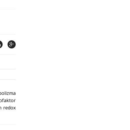
bolizma
ofaktor
in redox