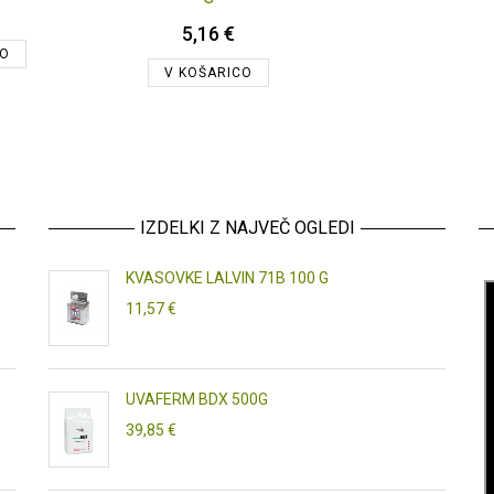
5,16 €
CO
V KOŠARICO
IZDELKI Z NAJVEČ OGLEDI
KVASOVKE LALVIN 71B 100 G
11,57 €
UVAFERM BDX 500G
39,85 €