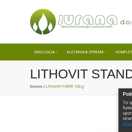
ENOLOGIJA
KLETARSKA OPREMA
KOMPLET
LITHOVIT STAN
Domov
/
LITHOVIT FORTE 100 g
Poli
To s
funk
upor
stra
infor