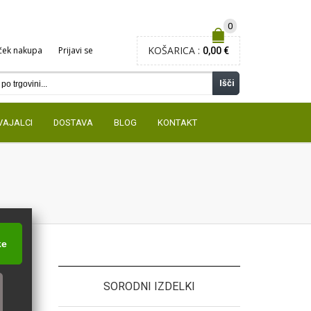
0
KOŠARICA :
ček nakupa
Prijavi se
0,00 €
Išči
VAJALCI
DOSTAVA
BLOG
KONTAKT
ke
SORODNI IZDELKI