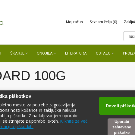
Moj račun
Seznam želja (0)
Zaklju
I
ŠKARJE
GNOJILA
LITERATURA
OSTALO
PROIZ
DARD 100G
tika piškotkov
pletno mesto za potrebe zagotavljanja
Dovoli piškot
cionalnosti košarice in zaključka nakupa
ablja piškotke. Z nadaljevanjem uporabe
ni se strinjate z uporabo le-teh.
Kliknite za več
Uporabi
LITHOVIT FORTE 100 G
macij o piškotkih.
zahtevane
piškotke