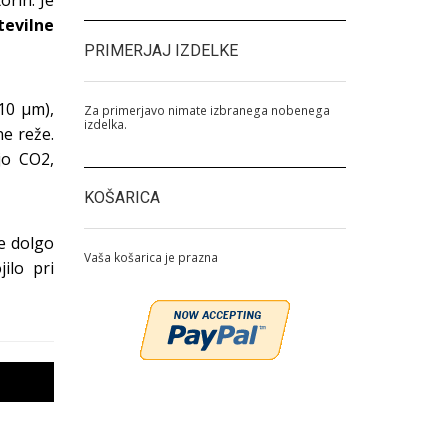
orih. Je
tevilne
PRIMERJAJ IZDELKE
<10 μm),
Za primerjavo nimate izbranega nobenega
izdelka.
ne reže.
ijo CO2,
KOŠARICA
e dolgo
Vaša košarica je prazna
ilo pri