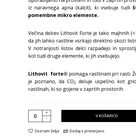
uporabljamo na prostem in tudi v zaprtih prost
iz naravnega apna (kalcit), ki vsebuje tudi
š
pomembne mikro elemente.
Večina delcev Lithovit Forte je tako majhnih (
da jih lahko rastline vsrkajo direktno skozi list
V notranjosti listov delci razpadejo in sprost
kot tudi druge elemente, ki jih vsebujejo.
Lithovit forte®
pomaga rastlinam pri rasti.
Ž
je poznano, da CO
deluje uspešno kot gnoj
2
rastlinah, ki so gojene v zaprtih prostorih.
+
V KOŠARICO
-
Seznam želja
Dodaj v primerjavo