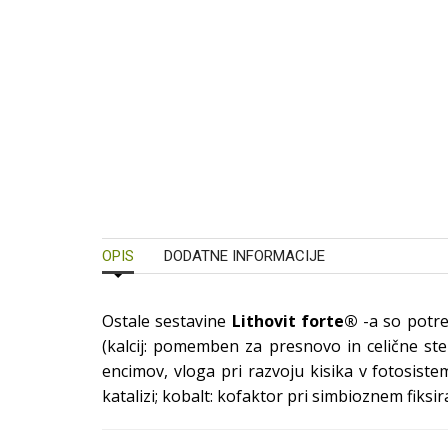
OPIS
DODATNE INFORMACIJE
Ostale sestavine
Lithovit forte®
-a so potr
(kalcij: pomemben za presnovo in celične st
encimov, vloga pri razvoju kisika v fotosiste
katalizi; kobalt: kofaktor pri simbioznem fiks