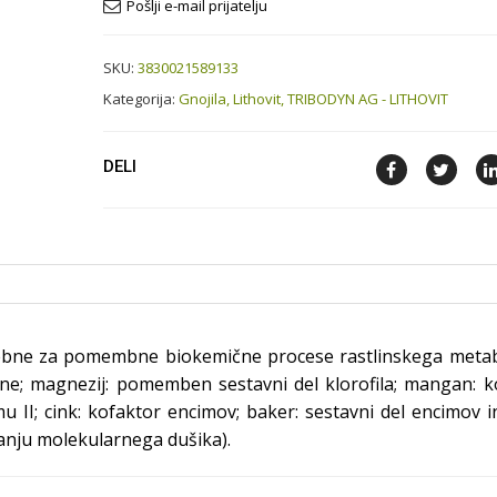
Pošlji e-mail prijatelju
SKU:
3830021589133
Kategorija:
Gnojila,
Lithovit,
TRIBODYN AG - LITHOVIT
DELI
ebne za pomembne biokemične procese rastlinskega meta
ene; magnezij: pomemben sestavni del klorofila; mangan: k
mu II; cink: kofaktor encimov; baker: sestavni del encimov 
iranju molekularnega dušika).