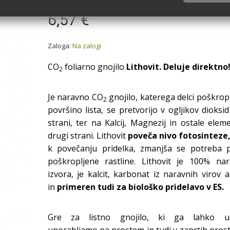
6,57 €
Zaloga:
Na zalogi
CO
foliarno gnojilo
Lithovit.
Deluje direktno
2
Je naravno CO
gnojilo, katerega delci poškrop
2
površino lista, se pretvorijo v ogljikov dioksi
strani, ter na Kalcij, Magnezij in ostale elem
drugi strani. Lithovit
poveča nivo fotosinteze
k povečanju pridelka, zmanjša se potreba 
poškropljene rastline. Lithovit je 100% na
izvora, je kalcit, karbonat iz naravnih virov 
in
primeren tudi za biološko pridelavo v ES.
DELFAN PLUS 100 ML
PHYLGREEN 100 ML
4,80 €
6,30 €
Gre za listno gnojilo, ki ga lahko u
V KOŠARICO
V KOŠARICO