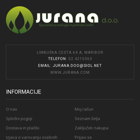
LIMBUŠKA CESTA 64 A, MARIBOR
TELEFON:
02 4215363
EMAIL: JURANA.DOO@SIOL.NET
WWW.JURANA.COM
INFORMACIJE
O nas
Moj račun
Splošni pogoji
Seznam želja
Dostava in plačilo
Zaključek nakupa
Izjava o varovanju osebnih
Prijavi se