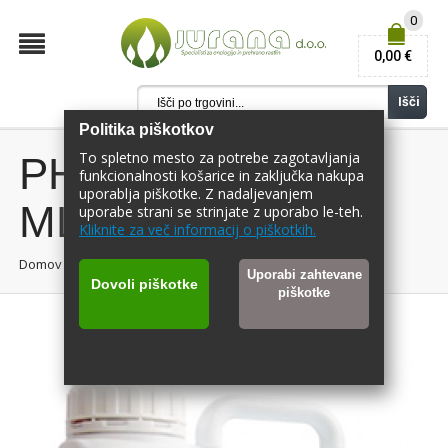
0
0,00 €
Išči
Politika piškotkov
To spletno mesto za potrebe zagotavljanja
PHYLGREEN 100
funkcionalnosti košarice in zaključka nakupa
uporablja piškotke. Z nadaljevanjem
ML
uporabe strani se strinjate z uporabo le-teh.
Kliknite za več informacij o piškotkih.
Domov
/
Phylgreen 100 ml
Uporabi zahtevane
Dovoli piškotke
piškotke