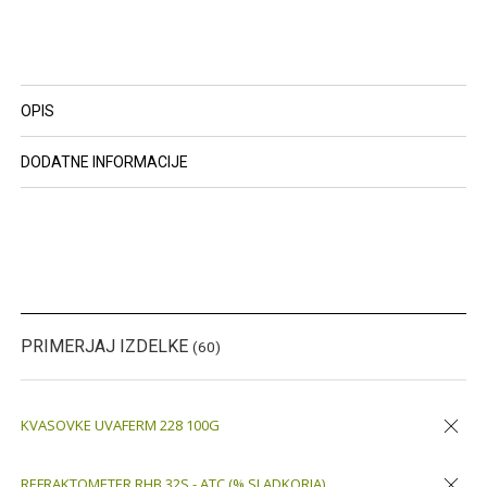
OPIS
DODATNE INFORMACIJE
PRIMERJAJ IZDELKE
(60)
KVASOVKE UVAFERM 228 100G
Odstran
REFRAKTOMETER RHB 32S - ATC (% SLADKORJA)