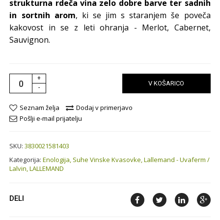
strukturna rdeča vina zelo dobre barve ter sadnih
in sortnih arom
, ki se jim s staranjem še poveča
kakovost in se z leti ohranja - Merlot, Cabernet,
Sauvignon.
+
V KOŠARICO
-
Seznam želja
Dodaj v primerjavo
Pošlji e-mail prijatelju
SKU:
3830021581403
Kategorija:
Enologija,
Suhe Vinske Kvasovke,
Lallemand - Uvaferm /
Lalvin,
LALLEMAND
DELI