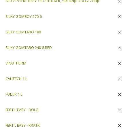
SILKY POCKETBOY 130-10 BLACK, SREDNJE DOLGI ZOBJE
Odstran
SILKY GOMBOY 270-6
Odstran
SILKY GOMTARO 180
Odstran
SILKY GOMTARO 240-8 RED
Odstran
VINOTHERM
Odstran
CALITECH 1 L
Odstran
FOLUR 1 L
Odstran
FERTIL EASY - DOLGI
Odstran
FERTIL EASY - KRATKI