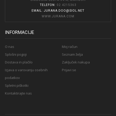
TELEFON:
02 4215363
EMAIL: JURANA.DOO@SIOL.NET
WWW.JURANA.COM
INFORMACIJE
O nas
Moj račun
Splošni pogoji
Seznam želja
Dostava in plačilo
Zaključek nakupa
Izjava o varovanju osebnih
Prijavi se
podatkov
Spletni piškotki
Kontaktirajte nas