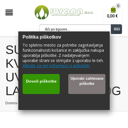
0
0,00 €
Išči
Politika piškotkov
To spletno mesto za potrebe zagotavljanja
SUHA VINSKA
funkcionalnosti košarice in zaključka nakupa
uporablja piškotke. Z nadaljevanjem
KVASOVKA
uporabe strani se strinjate z uporabo le-teh.
Kliknite za več informacij o piškotkih.
UVAFERM BDX -
Uporabi zahtevane
Dovoli piškotke
piškotke
LALLEMAND - 500G
Domov
/
UVAFERM BDX 500g