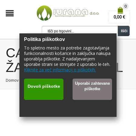
0
0,00 €
Išči
Politika piškotkov
To spletno mesto za potrebe zagotavljanja
CASTELLARI
funkcionalnosti košarice in zaključka nakupa
uporablja piškotke. Z nadaljevanjem
ŽAGICA SME 24GL
uporabe strani se strinjate z uporabo le-teh.
Kliknite za več informacij o piškotkih.
Domov
/
CASTELLARI ŽAGICA SME 24GL
Uporabi zahtevane
Dovoli piškotke
piškotke