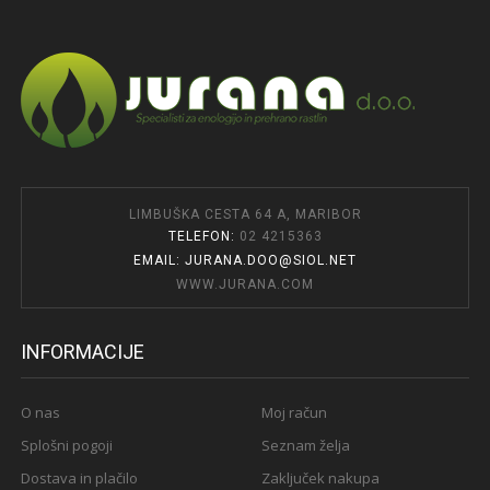
LIMBUŠKA CESTA 64 A, MARIBOR
TELEFON:
02 4215363
EMAIL: JURANA.DOO@SIOL.NET
WWW.JURANA.COM
INFORMACIJE
O nas
Moj račun
Splošni pogoji
Seznam želja
Dostava in plačilo
Zaključek nakupa