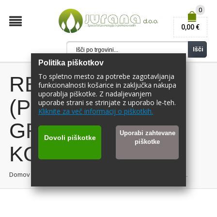
0
0,00 €
Išči
Politika piškotkov
To spletno mesto za potrebe zagotavljanja
REKTIFICIRAN
funkcionalnosti košarice in zaključka nakupa
uporablja piškotke. Z nadaljevanjem
(PREČIŠČEN)
uporabe strani se strinjate z uporabo le-teh.
Kliknite za več informacij o piškotkih.
GROZDNI
Uporabi zahtevane
Dovoli piškotke
piškotke
KONCENTRAT 1L
Domov
/
REKTIFICIRAN (PREČIŠČEN) GROZDNI KONCENTRAT 1L