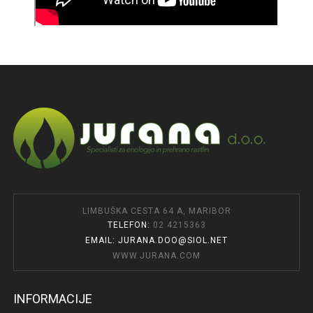
LIMBUŠKA CESTA 64 A, MARIBOR
TELEFON:
02 4215363
EMAIL: JURANA.DOO@SIOL.NET
WWW.JURANA.COM
INFORMACIJE