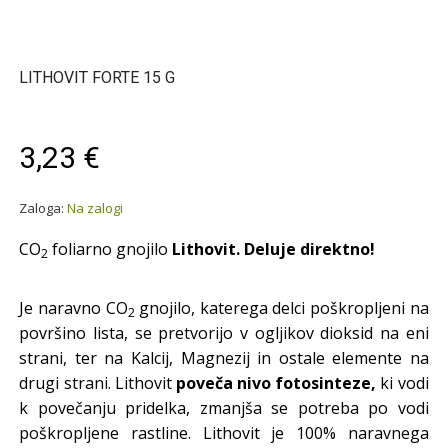
LITHOVIT FORTE 15 G
3,23 €
Zaloga:
Na zalogi
CO
foliarno gnojilo
Lithovit.
Deluje direktno!
2
Je naravno CO
gnojilo, katerega delci poškropljeni na
2
površino lista, se pretvorijo v ogljikov dioksid na eni
strani, ter na Kalcij, Magnezij in ostale elemente na
drugi strani. Lithovit
poveča nivo fotosinteze,
ki vodi
k povečanju pridelka, zmanjša se potreba po vodi
poškropljene rastline. Lithovit je 100% naravnega