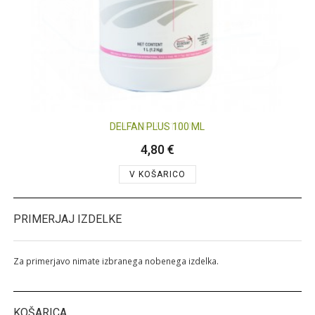
DELFAN PLUS 100 ML
PHYLGREEN 100 ML
4,80 €
6,30 €
V KOŠARICO
V KOŠARICO
PRIMERJAJ IZDELKE
Za primerjavo nimate izbranega nobenega izdelka.
KOŠARICA