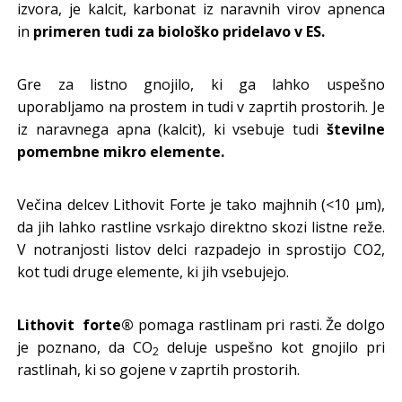
izvora, je kalcit, karbonat iz naravnih virov apnenca
in
primeren tudi za biološko pridelavo v ES.
Gre za listno gnojilo, ki ga lahko uspešno
uporabljamo na prostem in tudi v zaprtih prostorih. Je
iz naravnega apna (kalcit), ki vsebuje tudi
številne
pomembne mikro elemente.
Večina delcev Lithovit Forte je tako majhnih (<10 μm),
da jih lahko rastline vsrkajo direktno skozi listne reže.
V notranjosti listov delci razpadejo in sprostijo CO2,
kot tudi druge elemente, ki jih vsebujejo.
Lithovit forte®
pomaga rastlinam pri rasti.
Že dolgo
je poznano, da CO
deluje uspešno kot gnojilo pri
2
rastlinah, ki so gojene v zaprtih prostorih.