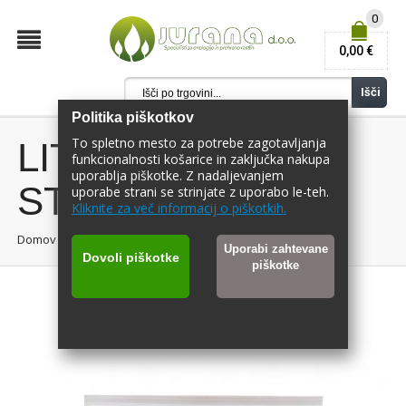
0
0,00 €
Išči
Politika piškotkov
To spletno mesto za potrebe zagotavljanja
LITHOVIT
funkcionalnosti košarice in zaključka nakupa
uporablja piškotke. Z nadaljevanjem
STANDARD 15G
uporabe strani se strinjate z uporabo le-teh.
Kliknite za več informacij o piškotkih.
Domov
/
LITHOVIT FORTE 15 g
Uporabi zahtevane
Dovoli piškotke
piškotke